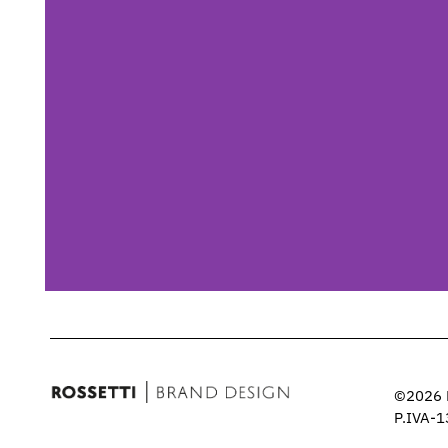
Segni
Design e restyling: una selezione
©2026 R
di progetti di identità visiva
P.IVA-