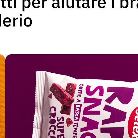
ti per aiutare i b
derio