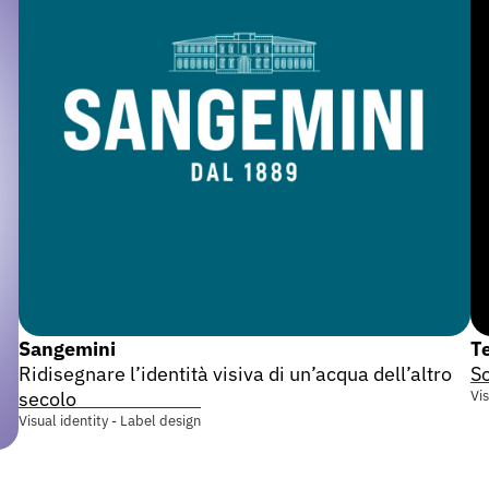
Sangemini
Te
Ridisegnare l’identità visiva di un’acqua dell’altro
So
Vi
secolo
Visual identity - Label design