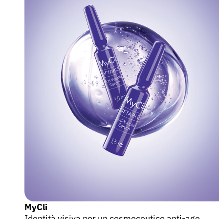
MyCli
Identità visiva per un cosmeceutico anti-age