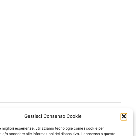
arole
Gestisci Consenso Cookie
e nostre parole ispiratrici
→ Progetti
enerate con l’intelligenza umana
→ Noi
le migliori esperienze, utilizziamo tecnologie come i cookie per
→ Segni
e/o accedere alle informazioni del dispositivo. Il consenso a queste